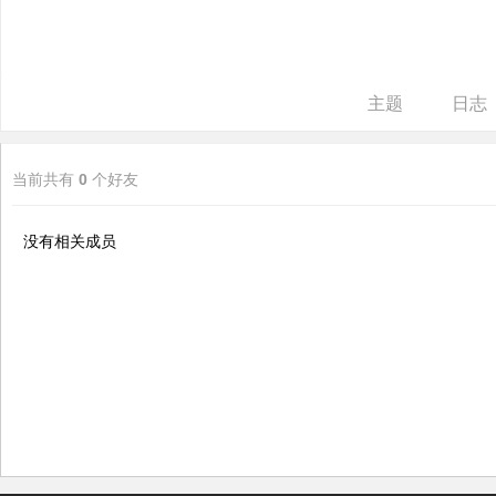
ne
r r
ep
主题
日志
air
当前共有
0
个好友
没有相关成员