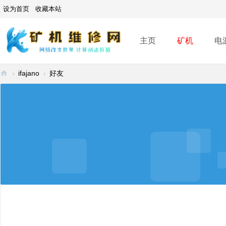
设为首页
收藏本站
主页
矿机
电
›
ifajano
›
好友
矿
机
维
修
网
-
A
SI
C
mi