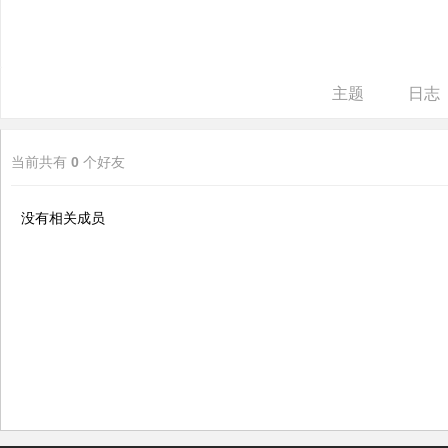
ne
r r
ep
主题
日志
air
当前共有
0
个好友
没有相关成员