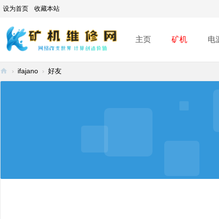
设为首页
收藏本站
主页
矿机
电
›
ifajano
›
好友
矿
机
维
修
网
-
A
SI
C
mi