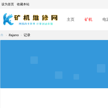
设为首页
收藏本站
主页
矿机
电
›
ifajano
›
记录
矿
机
维
修
网
-
A
SI
C
mi