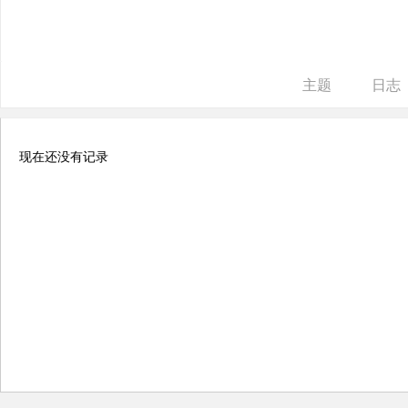
ne
r r
ep
主题
日志
air
现在还没有记录