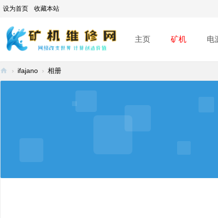
设为首页
收藏本站
主页
矿机
电
›
ifajano
›
相册
矿
机
维
修
网
-
A
SI
C
mi