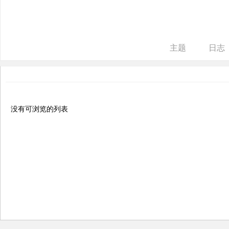
ne
r r
ep
主题
日志
air
没有可浏览的列表