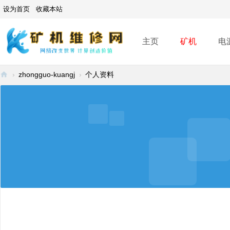
设为首页
收藏本站
主页
矿机
电
›
zhongguo-kuangj
›
个人资料
矿
机
维
修
网
-
A
SI
C
mi