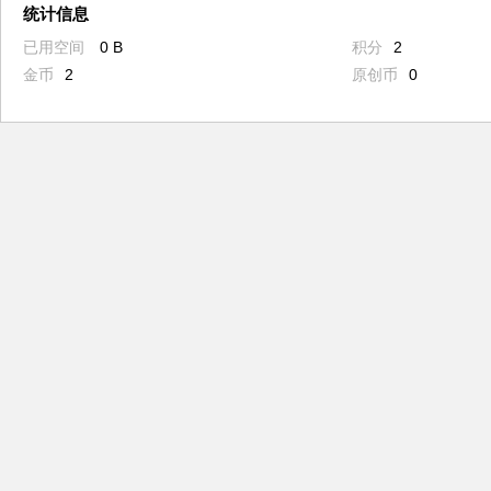
统计信息
已用空间
0 B
积分
2
金币
2
原创币
0