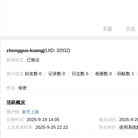
ne
r r
ep
主题
日志
air
zhongguo-kuangj
(UID: 32932)
邮箱状态
已验证
统计信息
好友数 0
|
记录数 0
|
日志数 0
|
相册数 0
|
回帖数 1
|
性别
保密
活跃概况
用户组
新手上路
注册时间
2025-9-19 14:05
最后访问
2025-9-2
上次发表时间
2025-9-25 22:22
所在时区
使用系统