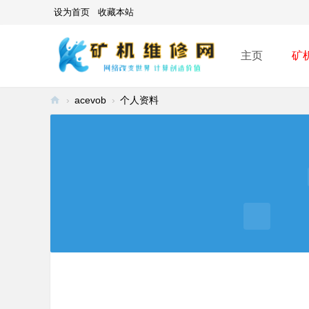
设为首页
收藏本站
主页
矿
›
acevob
›
个人资料
矿
机
维
修
网
-
A
SI
C
mi