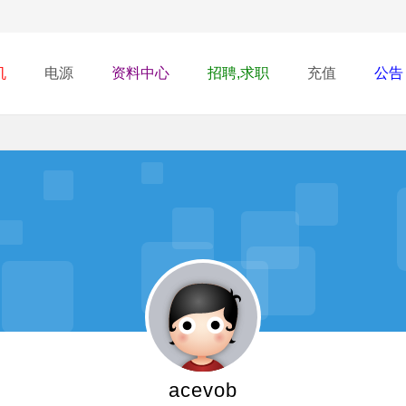
机
电源
资料中心
招聘,求职
充值
公告
acevob