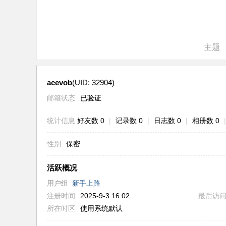
ne
r r
ep
主题
air
acevob
(UID: 32904)
邮箱状态
已验证
统计信息
好友数 0
|
记录数 0
|
日志数 0
|
相册数 0
|
性别
保密
活跃概况
用户组
新手上路
注册时间
2025-9-3 16:02
最后访
所在时区
使用系统默认