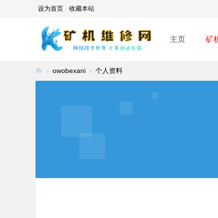
设为首页
收藏本站
主页
矿
›
owobexani
›
个人资料
矿
机
维
修
网
-
A
SI
C
mi