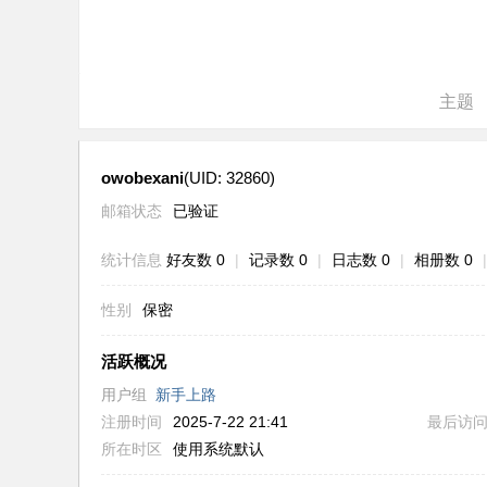
ne
r r
ep
主题
air
owobexani
(UID: 32860)
邮箱状态
已验证
统计信息
好友数 0
|
记录数 0
|
日志数 0
|
相册数 0
|
性别
保密
活跃概况
用户组
新手上路
注册时间
2025-7-22 21:41
最后访
所在时区
使用系统默认