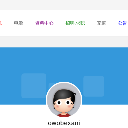
机
电源
资料中心
招聘,求职
充值
公告
owobexani