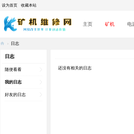
设为首页
收藏本站
主页
矿机
电
›
日志
矿
日志
机
还没有相关的日志
维
随便看看
修
我的日志
网
好友的日志
-
A
SI
C
mi