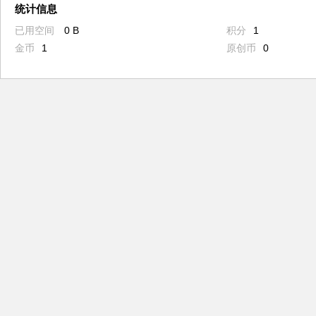
统计信息
已用空间
0 B
积分
1
金币
1
原创币
0