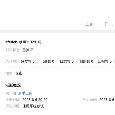
ne
r r
ep
主题
日志
air
efedebu
(UID: 32816)
邮箱状态
已验证
统计信息
好友数 0
|
记录数 0
|
日志数 0
|
相册数 0
|
回帖数 0
|
性别
保密
活跃概况
用户组
新手上路
注册时间
2025-6-6 20:20
最后访问
2025-6-6
所在时区
使用系统默认