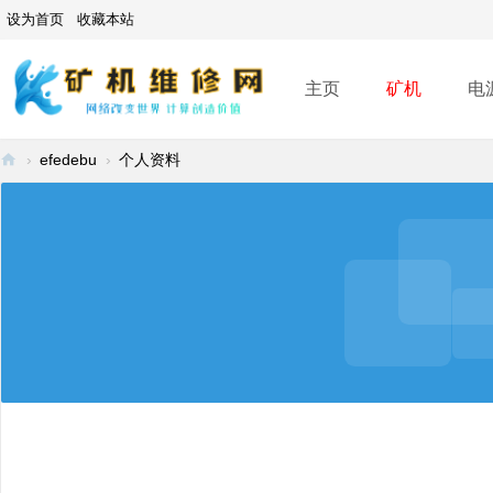
设为首页
收藏本站
主页
矿机
电
›
efedebu
›
个人资料
矿
机
维
修
网
-
A
SI
C
mi