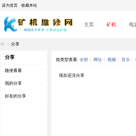
设为首页
收藏本站
主页
矿机
电
›
分享
矿
分享
按类型查看:
全部
|
网址
|
视频
|
音乐
|
机
维
随便看看
现在还没分享
修
我的分享
网
好友的分享
-
A
SI
C
mi