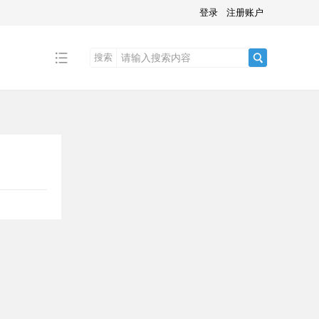
登录
注册账户
搜索
搜
索