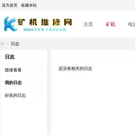
设为首页
收藏本站
主页
矿机
电
›
日志
矿
日志
机
还没有相关的日志
维
随便看看
修
我的日志
网
好友的日志
-
A
SI
C
mi