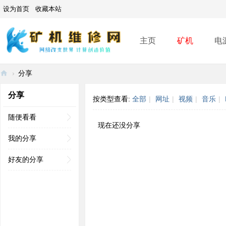
设为首页
收藏本站
主页
矿机
电
›
分享
矿
分享
按类型查看:
全部
|
网址
|
视频
|
音乐
|
机
维
随便看看
现在还没分享
修
我的分享
网
好友的分享
-
A
SI
C
mi