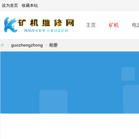
设为首页
收藏本站
主页
矿机
电
›
guozhengzhong
›
相册
矿
机
维
修
网
-
A
SI
C
mi