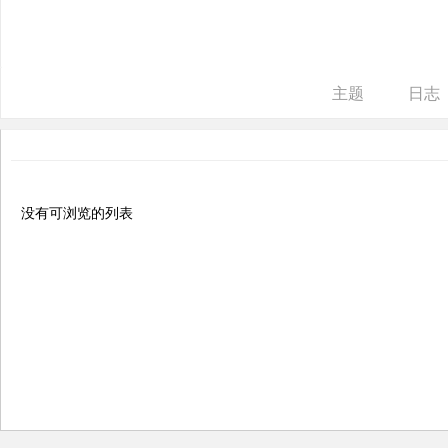
ne
r r
ep
主题
日志
air
没有可浏览的列表