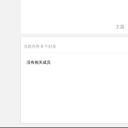
ne
r r
ep
主题
air
当前共有
0
个好友
没有相关成员