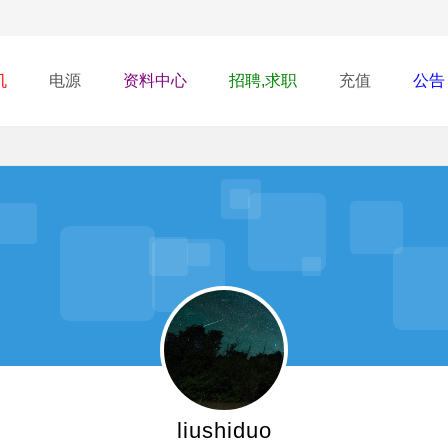
机
电源
资料中心
招聘,求职
充值
公告
liushiduo