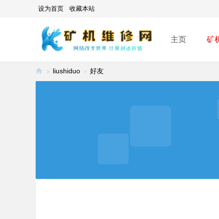
设为首页
收藏本站
主页
矿
›
liushiduo
›
好友
矿
机
维
修
网
-
A
SI
C
mi