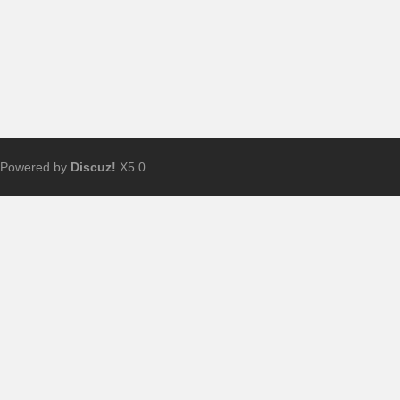
Powered by
Discuz!
X5.0