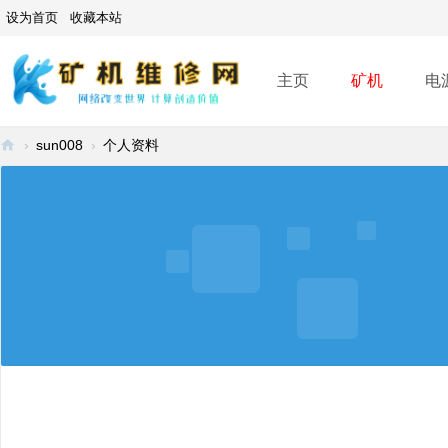
设为首页
收藏本站
主页
矿机
电
›
sun008
›
个人资料
矿
机
维
修
网
-
A
SI
C
mi