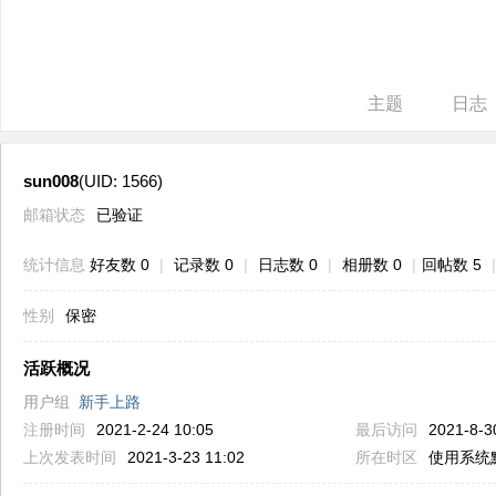
ne
r r
ep
主题
日志
air
sun008
(UID: 1566)
邮箱状态
已验证
统计信息
好友数 0
|
记录数 0
|
日志数 0
|
相册数 0
|
回帖数 5
|
性别
保密
活跃概况
用户组
新手上路
注册时间
2021-2-24 10:05
最后访问
2021-8-3
上次发表时间
2021-3-23 11:02
所在时区
使用系统