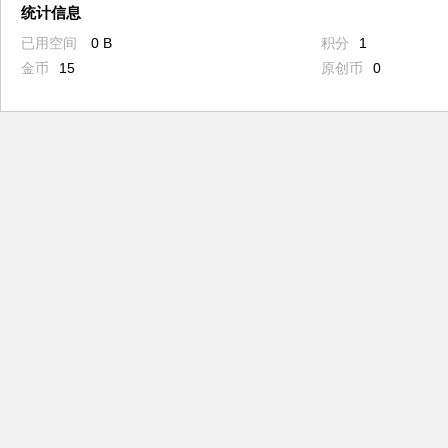
统计信息
已用空间
0 B
积分
1
金币
15
原创币
0