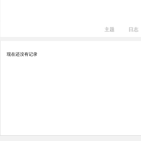
ne
r r
ep
主题
日志
air
现在还没有记录