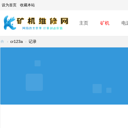
设为首页
收藏本站
主页
矿机
电
›
cr123a
›
记录
矿
机
维
修
网
-
A
SI
C
mi