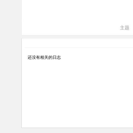
ne
r r
ep
主题
air
还没有相关的日志