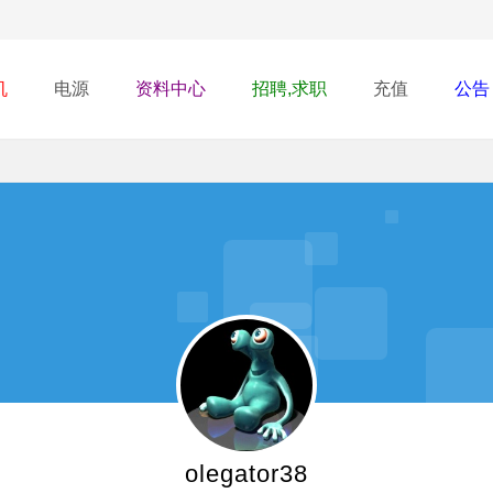
机
电源
资料中心
招聘,求职
充值
公告
olegator38