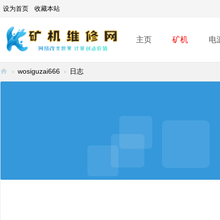
设为首页
收藏本站
主页
矿机
电
›
wosiguzai666
›
日志
矿
机
维
修
网
-
A
SI
C
mi