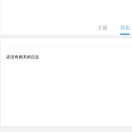
ne
r r
ep
主题
日志
air
还没有相关的日志