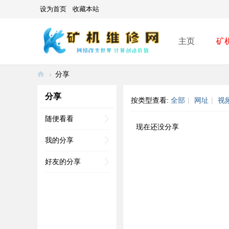
设为首页
收藏本站
主页
矿
›
分享
矿
分享
按类型查看:
全部
|
网址
|
视
机
维
随便看看
现在还没分享
修
我的分享
网
好友的分享
-
A
SI
C
mi