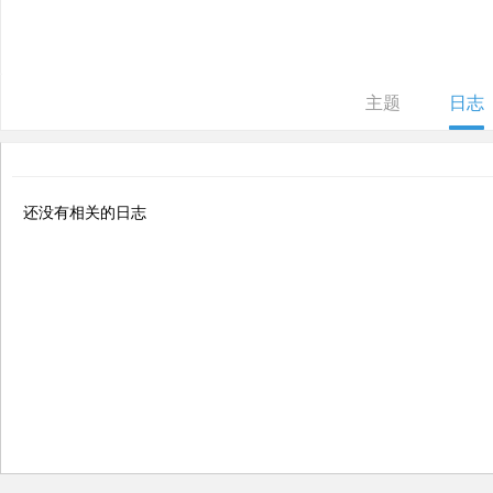
ne
r r
ep
主题
日志
air
还没有相关的日志