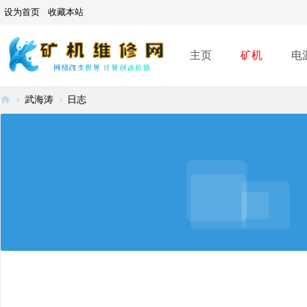
设为首页
收藏本站
主页
矿机
电
›
武海涛
›
日志
矿
机
维
修
网
-
A
SI
C
mi