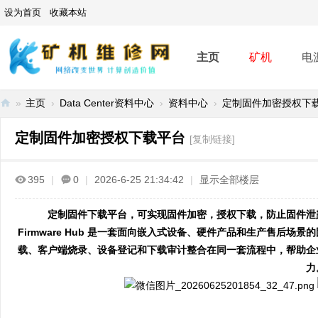
设为首页
收藏本站
主页
矿机
电
»
主页
›
Data Center资料中心
›
资料中心
›
定制固件加密授权下
矿
定制固件加密授权下载平台
[复制链接]
机
维
395
|
0
|
2026-6-25 21:34:42
|
显示全部楼层
修
网
定制固件下载平台，可实现固件加密，授权下载，防止固件泄
-
Firmware Hub 是一套面向嵌入式设备、硬件产品和生产售后
A
载、客户端烧录、设备登记和下载审计整合在同一套流程中，帮助企
SI
力
C
mi