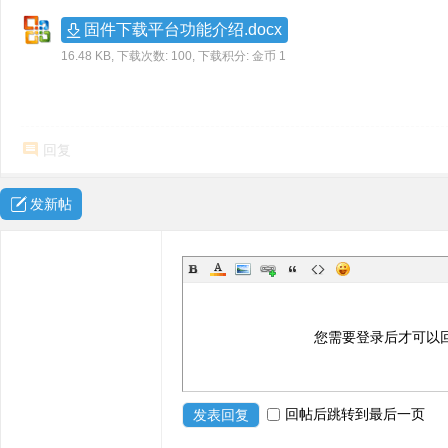
ne
固件下载平台功能介绍.docx
r r
16.48 KB, 下载次数: 100, 下载积分: 金币 1
ep
air
回复
发新帖
您需要登录后才可以
回帖后跳转到最后一页
发表回复