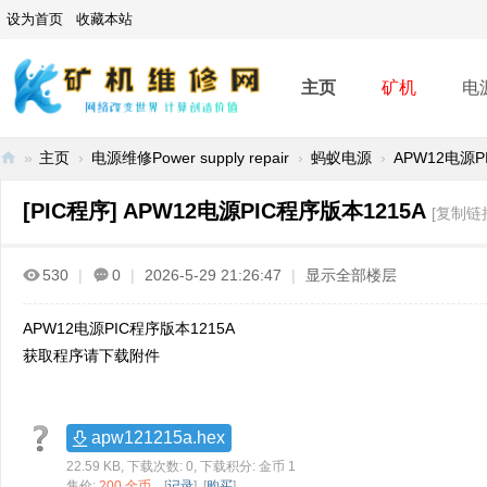
设为首页
收藏本站
主页
矿机
电
»
主页
›
电源维修Power supply repair
›
蚂蚁电源
›
APW12电源P
矿
[PIC程序]
APW12电源PIC程序版本1215A
[复制链
机
维
530
|
0
|
2026-5-29 21:26:47
|
显示全部楼层
修
网
APW12电源PIC程序版本1215A
-
获取程序请下载附件
A
SI
apw121215a.hex
C
22.59 KB, 下载次数: 0, 下载积分: 金币 1
mi
售价:
200 金币
[
记录
] [
购买
]