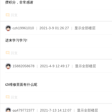
攒积分，非常感谢
ne
r r
回复
ep
air
czh19961010
|
2021-3-9 01:26:27
|
显示全部楼层
进来学习学习!
回复
15882058678
|
2021-4-9 12:49:17
|
显示全部楼层
t2t维修里面有什么呢
回复
qq479772377
|
2021-7-13 14:12:07
|
显示全部楼层