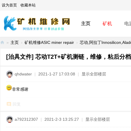
设为首页
收藏本站
主页
矿机
电
»
主页
›
矿机维修ASIC miner repair
›
芯动,阿拉丁Innosilicon,Alad
矿
[治具文件]
芯动T2T+矿机测链，维修，粘后分
机
维
qhdwater
|
2021-1-27 17:03:08
|
显示全部楼层
修
网
非常感谢
-
A
回复
SI
C
a792312307
|
2021-2-3 13:25:27
|
显示全部楼层
mi