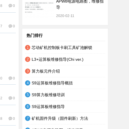
APW8电源电路图，维修指
38
0
导
2020-02-11
97
0
热门排行
芯动矿机控制板卡刷工具矿池解锁
1
L3+运算板维修指导(Chi ver.)
2
算力板元件介绍
3
30
0
S9运算板维修指导概括
4
S9算力板维修培训
5
42
0
S9运算板维修指导
6
矿机固件升级（固件刷新）方法
7
38
0