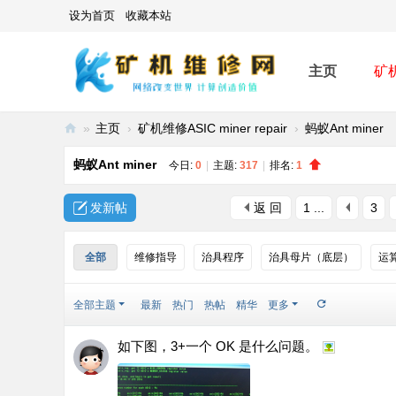
设为首页
收藏本站
主页
矿
»
主页
›
矿机维修ASIC miner repair
›
蚂蚁Ant miner
矿
蚂蚁Ant miner
今日:
0
|
主题:
317
|
排名:
1
机
维
发新帖
返 回
1 ...
3
修
网
全部
维修指导
治具程序
治具母片（底层）
运算
-
全部主题
最新
热门
热帖
精华
更多
A
SI
如下图，3+一个 OK 是什么问题。
C
mi