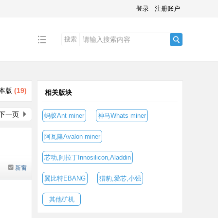
登录
注册账户
搜索
搜
本版
(
19
)
相关版块
索
下一页
蚂蚁Ant miner
神马Whats miner
阿瓦隆Avalon miner
芯动,阿拉丁Innosilicon,Aladdin
新窗
翼比特EBANG
猎豹,爱芯,小强
其他矿机