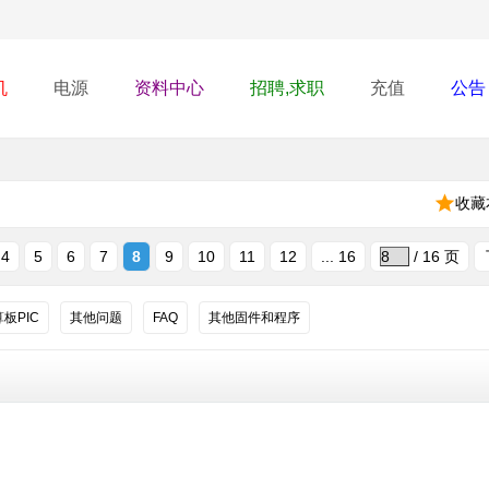
机
电源
资料中心
招聘,求职
充值
公告
收藏
4
5
6
7
8
9
10
11
12
... 16
/ 16 页
板PIC
其他问题
FAQ
其他固件和程序