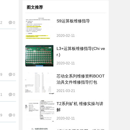
图文推荐
S9运算板维修指导
22
0
2020-02-11
L3+运算板维修指导(Chi ve
r.)
2020-02-11
29
0
芯动全系列维修资料BOOT
治具文件维修指导打包
2021-03-21
11
0
T2系列矿机 维修实操与讲
解
69
0
2020-02-11