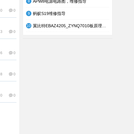
APW8电源电路图，维修指导
8
40
0
蚂蚁S19维修指导
9
翼比特EBAZ4205_ZYNQ7010板原理图和PCB
10
33
0
36
0
98
0
90
0