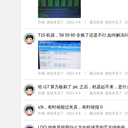
ne
r r
ep
作者:
老技术员了
2022-4-8
|
最后发表:
老技术员了
20
air
T15 机器，58 59 60 全换了还是不行,如何解决
作者:
老技术员了
2022-4-8
|
最后发表:
老技术员了
20
给 t17 算力板刷了 pic 之后，机器起不来，是
作者:
老技术员了
2022-4-8
|
最后发表:
老技术员了
20
s9i，有时候能过夹具，有时候报 0
作者:
老技术员了
2022-4-8
|
最后发表:
老技术员了
20
LDO 供电是按照什么方向给域里的芯片供电的，是