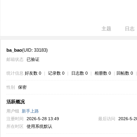
ne
r r
ep
主题
日志
air
ba_bao
(UID: 33183)
邮箱状态
已验证
统计信息
好友数 0
|
记录数 0
|
日志数 0
|
相册数 0
|
回帖数 0
|
性别
保密
活跃概况
用户组
新手上路
注册时间
2026-5-28 13:49
最后访问
2026-5-2
所在时区
使用系统默认