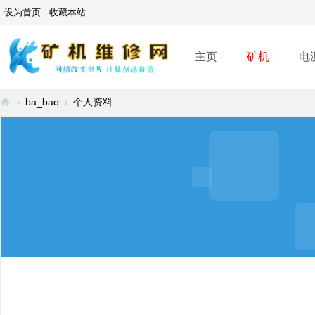
设为首页
收藏本站
主页
矿机
电
›
ba_bao
›
个人资料
矿
机
维
修
网
-
A
SI
C
mi