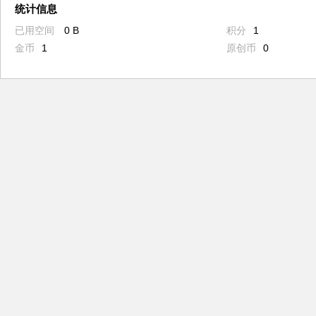
统计信息
已用空间
0 B
积分
1
金币
1
原创币
0