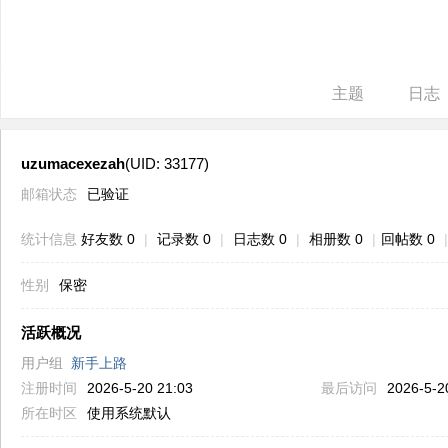
ne
r r
ep
主题
日志
air
uzumacexezah
(UID: 33177)
邮箱状态
已验证
统计信息
好友数 0
|
记录数 0
|
日志数 0
|
相册数 0
|
回帖数 0
|
性别
保密
活跃概况
用户组
新手上路
注册时间
2026-5-20 21:03
最后访问
2026-5-2
所在时区
使用系统默认