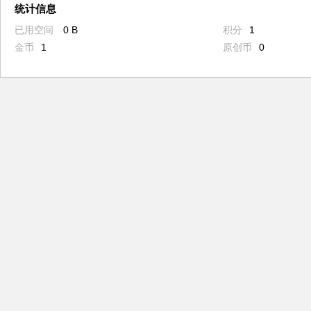
统计信息
已用空间
0 B
积分
1
金币
1
原创币
0