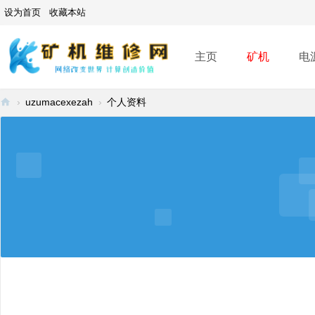
设为首页
收藏本站
主页
矿机
电
›
uzumacexezah
›
个人资料
矿
机
维
修
网
-
A
SI
C
mi