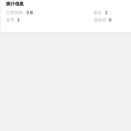
统计信息
已用空间
0 B
积分
2
金币
2
原创币
0