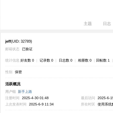
ne
r r
ep
主题
日志
air
jeff
(UID: 32789)
邮箱状态
已验证
统计信息
好友数 0
|
记录数 0
|
日志数 0
|
相册数 0
|
回帖数 1
|
性别
保密
活跃概况
用户组
新手上路
注册时间
2025-4-30 01:48
最后访问
2025-6-1
上次发表时间
2025-6-9 11:34
所在时区
使用系统