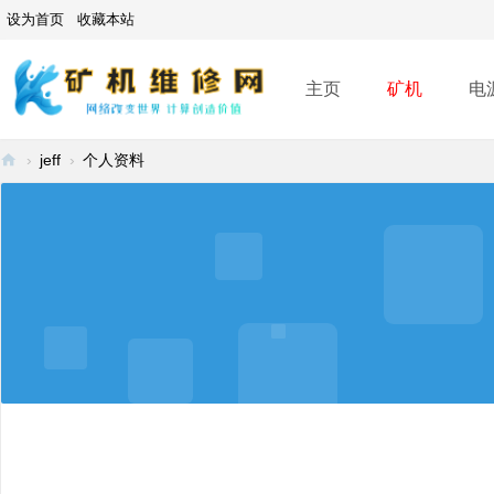
设为首页
收藏本站
主页
矿机
电
›
jeff
›
个人资料
矿
机
维
修
网
-
A
SI
C
mi